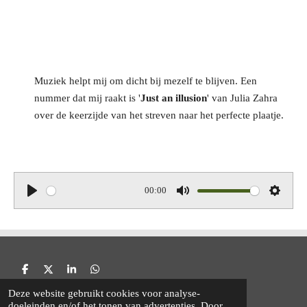
Muziek helpt mij om dicht bij mezelf te blijven. Een
nummer dat mij raakt is '
Just an illusion
' van Julia Zahra
over de keerzijde van het streven naar het perfecte plaatje.
00:00
P
M
S
l
u
e
a
t
t
y
e
t
D
D
S
D
i
e
e
h
e
Esther Kuijsten, therapie en coaching
n
Deze website gebruikt cookies voor analyse-
l
e
a
l
Powered by
JouwWeb
e
l
r
e
doeleinden en/of het tonen van advertenties. Door