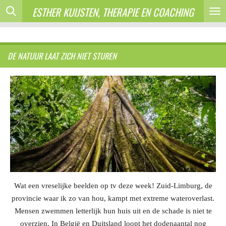
ESTHER KUIJSTEN, THERAPIE EN COACHING
Ga
direct
naar
de
DE NATUUR LAAT ZICH NIET STUREN
hoofdinhoud
Wat een vreselijke beelden op tv deze week! Zuid-Limburg, de
provincie waar ik zo van hou, kampt met extreme wateroverlast.
Mensen zwemmen letterlijk hun huis uit en de schade is niet te
overzien. In België en Duitsland loopt het dodenaantal nog