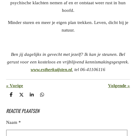
psychische klachten nemen af en er ontstaat weer rust in hun
hoofd.
Minder sturen en meer je eigen plan trekken. Leven, dicht bij je
natuur.
Ben jij dagelijks in gevecht met jezelf? Ik kan je steunen. Bel
gerust voor een kosteloos en vrijblijvend kennismakingsgesprek.
www.estherkuijsten.nl
, tel 06-41106116
«
Vorige
Volgende
»
D
D
S
D
e
e
h
e
l
e
a
l
REACTIE PLAATSEN
e
l
r
e
n
e
n
Naam *